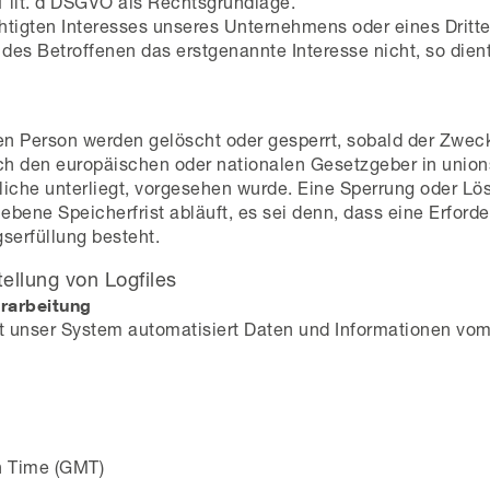
 1 lit. d DSGVO als Rechtsgrundlage.
chtigten Interesses unseres Unternehmens oder eines Dritte
es Betroffenen das erstgenannte Interesse nicht, so dient A
n Person werden gelöscht oder gesperrt, sobald der Zweck
rch den europäischen oder nationalen Gesetzgeber in unio
tliche unterliegt, vorgesehen wurde. Eine Sperrung oder L
ene Speicherfrist abläuft, es sei denn, dass eine Erforde
gserfüllung besteht.
ellung von Logfiles
rarbeitung
asst unser System automatisiert Daten und Informationen 
n Time (GMT)