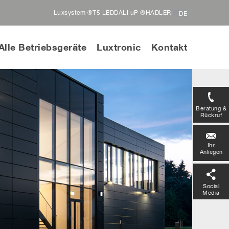
Luxsystem ®
T5 LED
DALI uP ®
HADLER
DE
Alle Betriebsgeräte
Luxtronic
Kontakt
Beratung &
Rückruf
Ihr
Anliegen
Social
Media