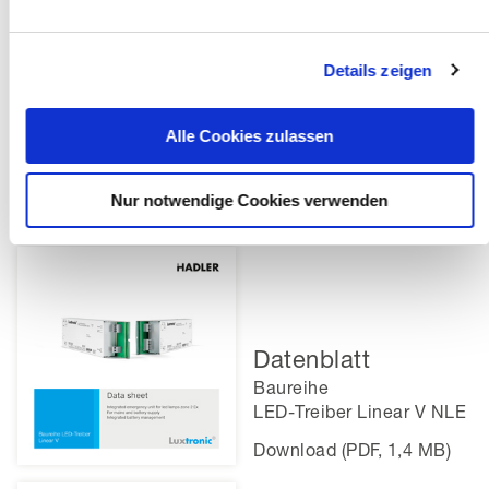
n
g
Details zeigen
s
Datenblatt
a
u
Baureihe
Alle Cookies zulassen
s
LED-Treiber Linear V NLE,
DALI
w
Nur notwendige Cookies verwenden
a
Download (PDF, 4,3 MB)
h
l
Datenblatt
Baureihe
LED-Treiber Linear V NLE
Download (PDF, 1,4 MB)