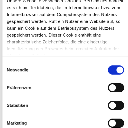
Unsere Webseite verwendet Cookies. Bei Cookies handelt
bis 250 V
es sich um Textdateien, die im Internetbrowser bzw. vom
Programmierbarer LED-Strom
Internetbrowser auf dem Computersystem des Nutzers
gespeichert werden. Ruft ein Nutzer eine Website auf, so
Parametrierbar für jede Anwendung und Leuchte
kann ein Cookie auf dem Betriebssystem des Nutzers
IECEx-zertifiziert für Zone 2 - Erleichtert das
gespeichert werden. Dieser Cookie enthält eine
Design in und gibt Sicherheit
charakteristische Zeichenfolge, die eine eindeutige
Identifizierung des Browsers beim erneuten Aufrufen der
Individuelle Einstellungen (BLF, Ausgangsstrom,
Temperaturverhalten)
Website ermöglicht.
E
Temperaturregelung und thermischer Schutz
Wir verwenden auf unserer Website darüber hinaus
Notwendig
i
DALI-Schnittstelle optional, dimmbar 5 ... 100%
Cookies, die eine Analyse des Surfverhaltens der Nutzer
n
ermöglichen. Weiter Informationen können Sie unserer
w
Wirtschaftlich: Reduziert die Austauschkosten
Präferenzen
Datenschutzerklärung
entnehmen.
i
l
l
Statistiken
i
Downloads
g
Marketing
u