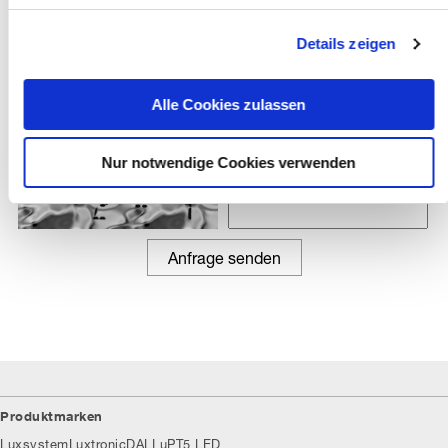
g
Details zeigen
s
a
u
Alle Cookies zulassen
s
w
Nur notwendige Cookies verwenden
a
Ergebnis
h
l
Produktmarken
Luxsystem
Luxtronic
DALI uP
T5 LED