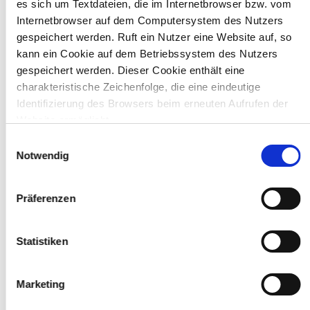
es sich um Textdateien, die im Internetbrowser bzw. vom
Internetbrowser auf dem Computersystem des Nutzers
gespeichert werden. Ruft ein Nutzer eine Website auf, so
kann ein Cookie auf dem Betriebssystem des Nutzers
gespeichert werden. Dieser Cookie enthält eine
charakteristische Zeichenfolge, die eine eindeutige
Identifizierung des Browsers beim erneuten Aufrufen der
Website ermöglicht.
E
Wir verwenden auf unserer Website darüber hinaus
Notwendig
i
Cookies, die eine Analyse des Surfverhaltens der Nutzer
n
ermöglichen. Weiter Informationen können Sie unserer
w
Präferenzen
Datenschutzerklärung
entnehmen.
i
l
l
Statistiken
i
g
Marketing
u
n