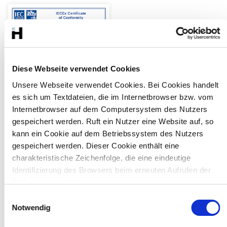
Diese Webseite verwendet Cookies
IECEx Zertifikat
Unsere Webseite verwendet Cookies. Bei Cookies handelt
es sich um Textdateien, die im Internetbrowser bzw. vom
Download (PDF, 0,2 MB)
Internetbrowser auf dem Computersystem des Nutzers
gespeichert werden. Ruft ein Nutzer eine Website auf, so
kann ein Cookie auf dem Betriebssystem des Nutzers
gespeichert werden. Dieser Cookie enthält eine
EU
charakteristische Zeichenfolge, die eine eindeutige
Identifizierung des Browsers beim erneuten Aufrufen der
Konformitätserklär
Website ermöglicht.
ung
E
Wir verwenden auf unserer Website darüber hinaus
Download (PDF, 0,2 MB)
Notwendig
i
Cookies, die eine Analyse des Surfverhaltens der Nutzer
n